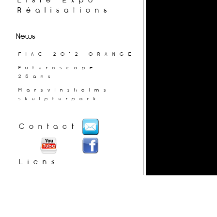
Liste Expo
Réalisations
News
FIAC 2012 ORANGE
Futuroscope
25ans
Marsvinsholms
skulpturpark
Contact
Liens