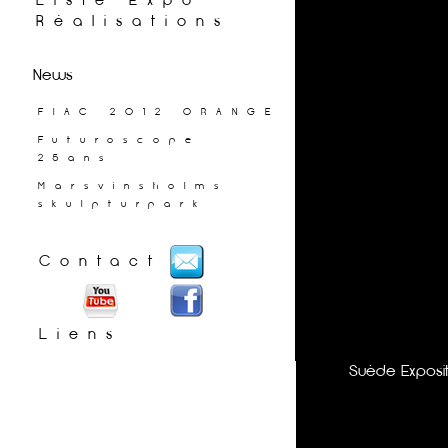
Liste Expo
Réalisations
News
FIAC 2012 ORANGE
Futuroscope
25ans
Marsvinsholms
skulpturpark
Contact
Liens
Suède Exposit