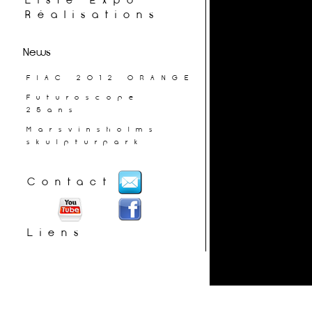
Liste Expo
Réalisations
News
FIAC 2012 ORANGE
Futuroscope
25ans
Marsvinsholms
skulpturpark
Contact
Liens