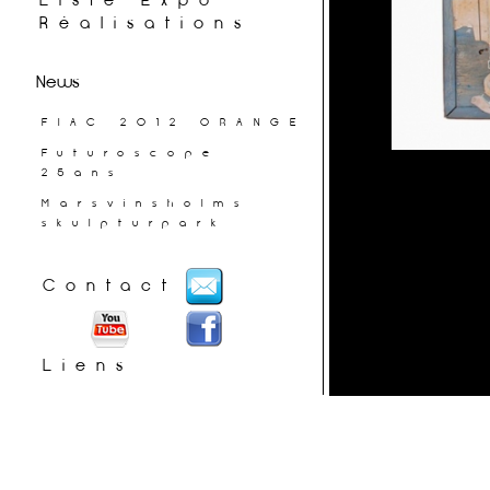
Liste Expo
Réalisations
News
FIAC 2012 ORANGE
Futuroscope
25ans
Marsvinsholms
skulpturpark
Contact
Liens