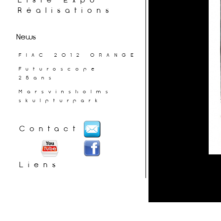
Liste Expo
Réalisations
News
FIAC 2012 ORANGE
Futuroscope
25ans
Marsvinsholms
skulpturpark
Contact
Liens