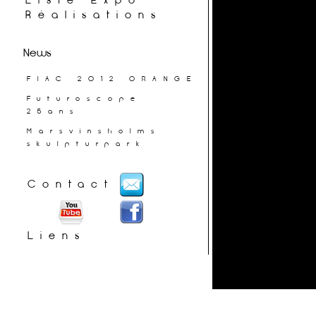
Liste Expo
Réalisations
News
FIAC 2012 ORANGE
Futuroscope
25ans
Marsvinsholms
skulpturpark
Contact
Liens