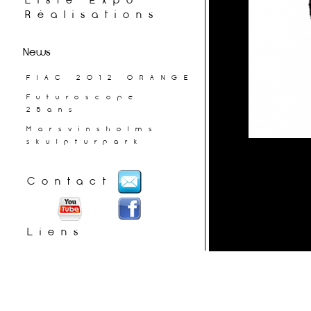
Liste Expo
Réalisations
News
FIAC 2012 ORANGE
Futuroscope
25ans
Marsvinsholms
skulpturpark
Contact
Liens